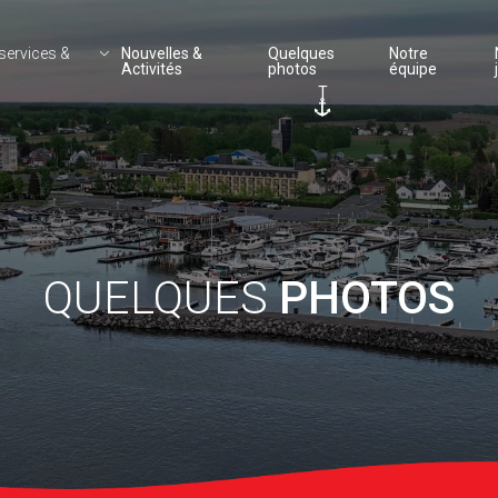
services &
Nouvelles &
Quelques
Notre
s
Activités
photos
équipe
QUELQUES
PHOTOS