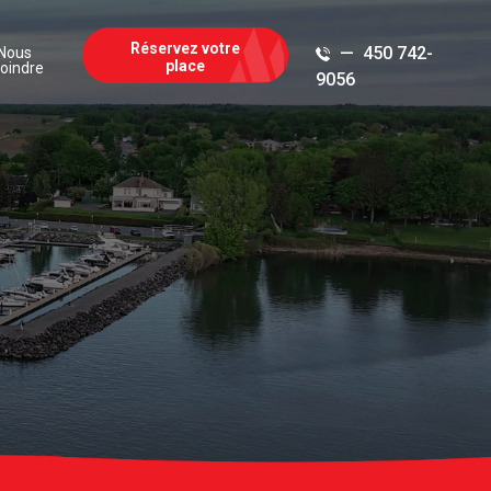
Réservez votre
450 742-
Nous
place
joindre
9056